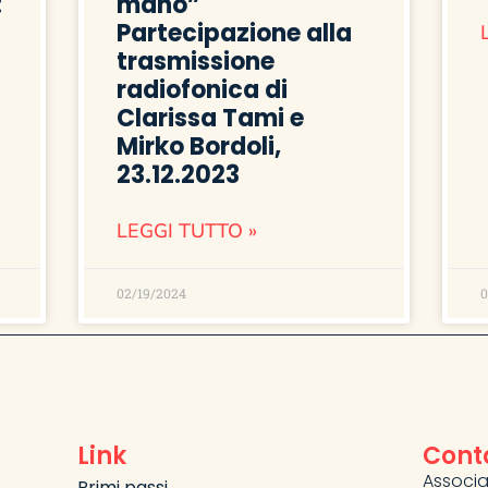
:
mano”
Partecipazione alla
trasmissione
radiofonica di
Clarissa Tami e
Mirko Bordoli,
23.12.2023
LEGGI TUTTO »
02/19/2024
0
Link
Conta
Associa
Primi passi