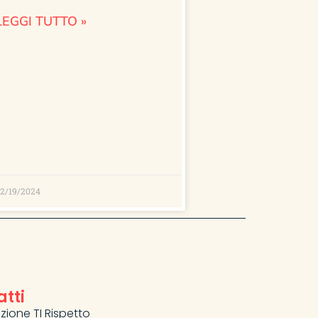
LEGGI TUTTO »
2/19/2024
tti
zione TI Rispetto