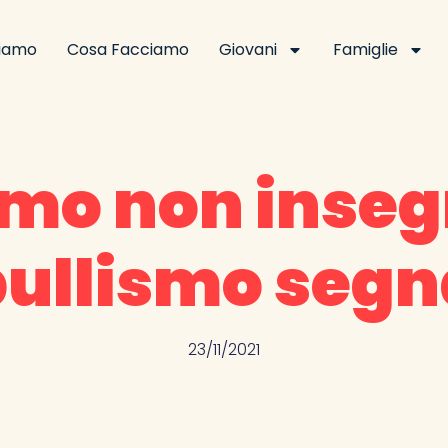
Siamo
Cosa Facciamo
Giovani
Famiglie
ismo non inse
bullismo segn
23/11/2021