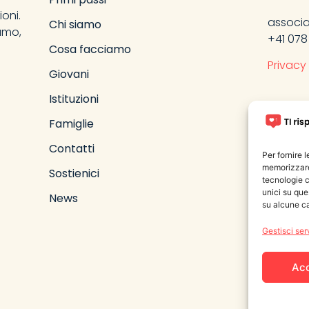
ioni.
associa
Chi siamo
amo,
+41 078
Cosa facciamo
Privacy
Giovani
Istituzioni
Famiglie
Contatti
Per fornire 
memorizzare 
Sostienici
tecnologie c
unici su que
News
su alcune ca
Gestisci ser
Ac