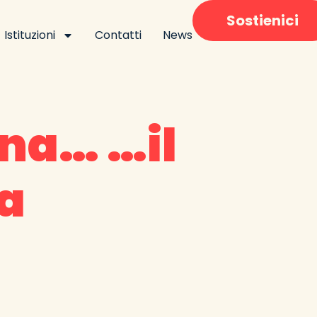
Sostienici
Istituzioni
Contatti
News
gna… …il
a