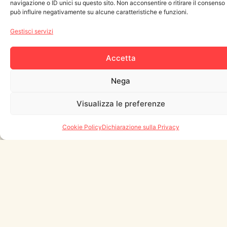
navigazione o ID unici su questo sito. Non acconsentire o ritirare il consenso
può influire negativamente su alcune caratteristiche e funzioni.
SCOPRI COME SOSTENERCI
Gestisci servizi
Accetta
Nega
Visualizza le preferenze
Cookie Policy
Dichiarazione sulla Privacy