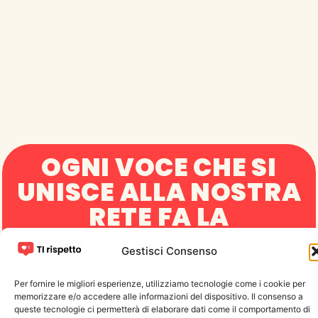
OGNI VOCE CHE SI
UNISCE ALLA NOSTRA
RETE FA LA
DIFFERENZA
Gestisci Consenso
Se condividi i nostri valori, puoi aiutarci
a sostenere la cultura del rispetto,
Per fornire le migliori esperienze, utilizziamo tecnologie come i cookie per
ogni giorno.
memorizzare e/o accedere alle informazioni del dispositivo. Il consenso a
queste tecnologie ci permetterà di elaborare dati come il comportamento di