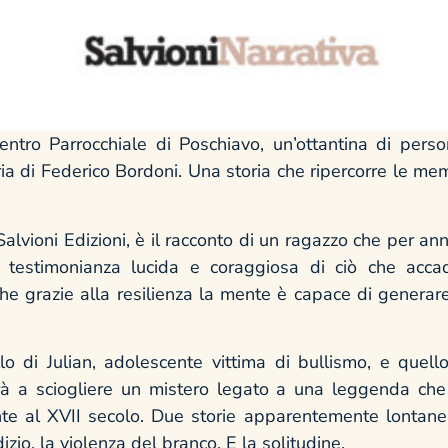
ntro Parrocchiale di Poschiavo, un’ottantina di perso
ria di Federico Bordoni. Una storia che ripercorre le me
Salvioni Edizioni, è il racconto di un ragazzo che per an
a testimonianza lucida e coraggiosa di ciò che acca
he grazie alla resilienza la mente è capace di generare
uello di Julian, adolescente vittima di bullismo, e que
cirà a sciogliere un mistero legato a una leggenda ch
ente al XVII secolo. Due storie apparentemente lontane
zio, la violenza del branco. E la solitudine.