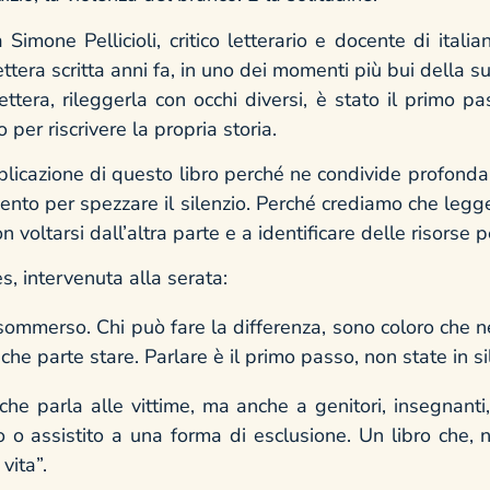
imone Pellicioli, critico letterario e docente di ital
ettera scritta anni fa, in uno dei momenti più bui della s
ttera, rileggerla con occhi diversi, è stato il primo p
 per riscrivere la propria storia.
blicazione di questo libro perché ne condivide profond
ento per spezzare il silenzio. Perché crediamo che legge
on voltarsi dall’altra parte e a identificare delle risorse p
s, intervenuta alla serata:
sommerso. Chi può fare la differenza, sono coloro che ne
he parte stare. Parlare è il primo passo, non state in si
che parla alle vittime, ma anche a genitori, insegnanti
o o assistito a una forma di esclusione. Un libro che, 
vita”.