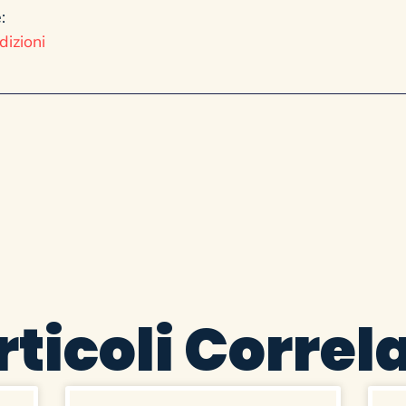
:
dizioni
rticoli Correla