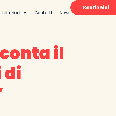
Sostienici
Istituzioni
Contatti
News
conta il
 di
”